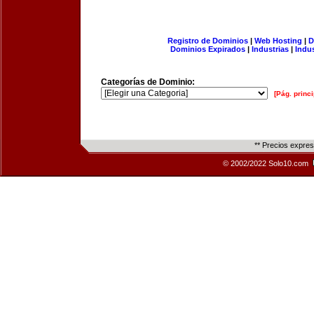
Registro de Dominios
|
Web Hosting
|
D
Dominios Expirados
|
Industrias
|
Indu
Categorías de Dominio:
[Pág. princi
** Precios expre
© 2002/2022 Solo10.com