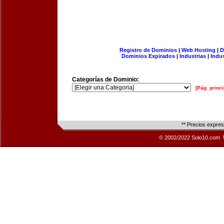
Registro de Dominios
|
Web Hosting
|
D
Dominios Expirados
|
Industrias
|
Indu
Categorías de Dominio:
[Pág. princi
** Precios expre
© 2002/2022 Solo10.com