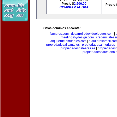
COMPRAR AHORA
Precio $
2,500.00
Precio 
COMPRAR AHORA
Otros dominios en venta:
fiambres.com
|
desarrollodevideojuegos.com
|
meetingsbydesign.com
|
credenciales.n
alquilerdeinmuebles.com
|
alquileresbrasil.co
propiedadesalicante.es
|
propiedadesalmeria.es
propiedadesbaleares.es
|
propiedadesb
propiedadesbarcelona.