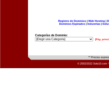
Registro de Dominios
|
Web Hosting
|
D
Dominios Expirados
|
Industrias
|
Indu
Categorías de Dominio:
[Pág. princi
** Precios expre
© 2002/2022 Solo10.com