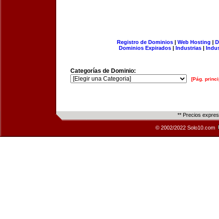
Registro de Dominios
|
Web Hosting
|
D
Dominios Expirados
|
Industrias
|
Indu
Categorías de Dominio:
[Pág. princi
** Precios expre
© 2002/2022 Solo10.com