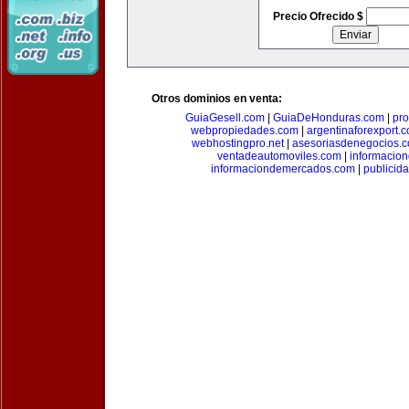
Precio Ofrecido $
Otros dominios en venta:
GuiaGesell.com
|
GuiaDeHonduras.com
|
pr
webpropiedades.com
|
argentinaforexport.
webhostingpro.net
|
asesoriasdenegocios.
ventadeautomoviles.com
|
informacio
informaciondemercados.com
|
publicid