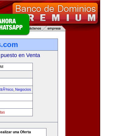
es.com
 puesto en Venta
OM
trÃ³nico
,
Negocios
tas
ealizar una Oferta