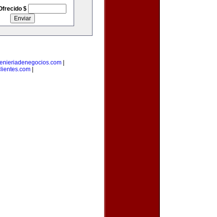
Ofrecido $
enieriadenegocios.com
|
lientes.com
|