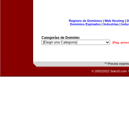
Registro de Dominios
|
Web Hosting
|
D
Dominios Expirados
|
Industrias
|
Indu
Categorías de Dominio:
[Pág. princi
** Precios expre
© 2002/2022 Solo10.com