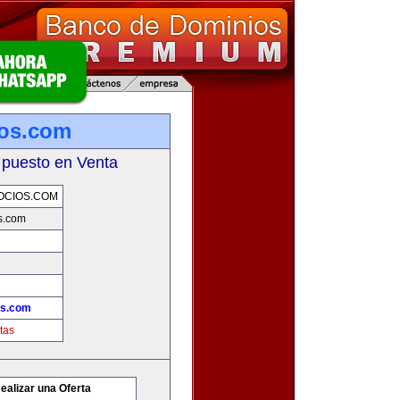
ios.com
 puesto en Venta
OCIOS.COM
s.com
os.com
tas
ealizar una Oferta