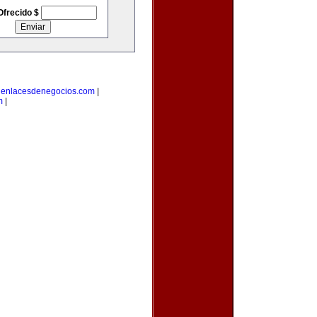
Ofrecido $
|
enlacesdenegocios.com
|
m
|