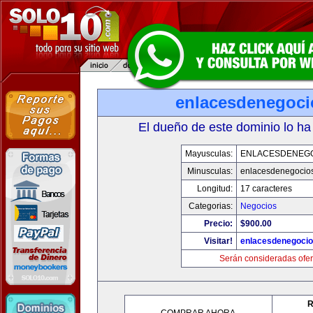
enlacesdenegoc
El dueño de este dominio lo ha
Mayusculas:
ENLACESDENEG
Minusculas:
enlacesdenegocio
Longitud:
17 caracteres
Categorias:
Negocios
Precio:
$900.00
Visitar!
enlacesdenegoci
Serán consideradas ofer
R