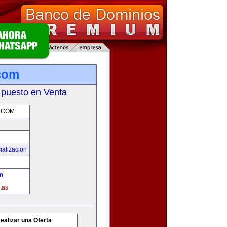
com
 puesto en Venta
.COM
ializacion
m
tas
ealizar una Oferta