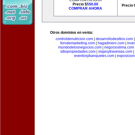
COMPRAR AHORA
Precio $
550.00
Precio 
COMPRAR AHORA
Otros dominios en venta:
controldenutricion.com
|
desarrollodesitios.com
forodemarketing.com
|
hagadinero.com
|
inve
mundodelosnegocios.com
|
negocioslima.com
sitiopropiedades.com
|
viajesytravesias.com
|
eventosybanquetes.com
|
exposicio