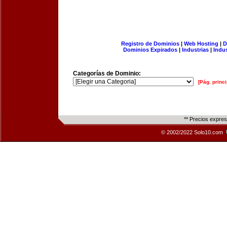
Registro de Dominios
|
Web Hosting
|
D
Dominios Expirados
|
Industrias
|
Indu
Categorías de Dominio:
[Pág. princi
** Precios expre
© 2002/2022 Solo10.com