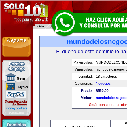
mundodelosnegoc
El dueño de este dominio lo ha
Mayusculas:
MUNDODELOSNEG
Minusculas:
mundodelosnegoci
Longitud:
18 caracteres
Categorias:
Negocios
Precio:
$550.00
Visitar!
mundodelosnegoci
Serán consideradas ofer
R