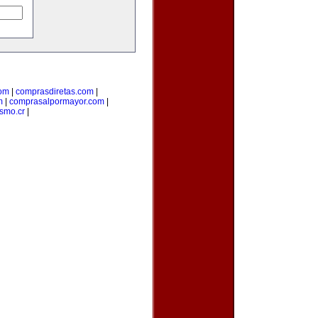
om
|
comprasdiretas.com
|
m
|
comprasalpormayor.com
|
ismo.cr
|