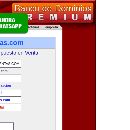
tas.com
 puesto en Venta
ENTAS.COM
s.com
izacion
a!
as.com
tas