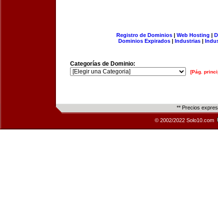
Registro de Dominios
|
Web Hosting
|
D
Dominios Expirados
|
Industrias
|
Indu
Categorías de Dominio:
[Pág. princi
** Precios expre
© 2002/2022 Solo10.com