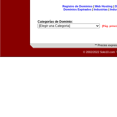
Registro de Dominios
|
Web Hosting
|
D
Dominios Expirados
|
Industrias
|
Indu
Categorías de Dominio:
[Pág. princi
** Precios expre
© 2002/2022 Solo10.com